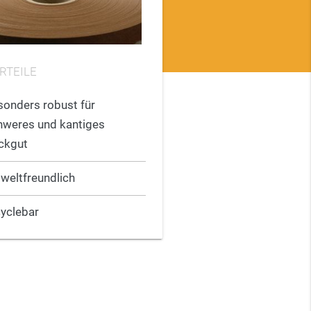
RTEILE
sonders robust für
hweres und kantiges
ckgut
weltfreundlich
cyclebar