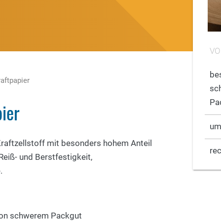
VO
be
raftpapier
sc
Pa
pier
um
raftzellstoff mit besonders hohem Anteil
re
eiß- und Berstfestigkeit,
e.
von schwerem Packgut